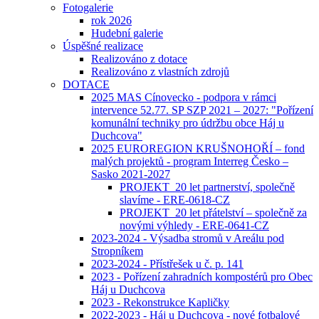
Fotogalerie
rok 2026
Hudební galerie
Úspěšné realizace
Realizováno z dotace
Realizováno z vlastních zdrojů
DOTACE
2025 MAS Cínovecko - podpora v rámci
intervence 52.77. SP SZP 2021 – 2027: "Pořízení
komunální techniky pro údržbu obce Háj u
Duchcova"
2025 EUROREGION KRUŠNOHOŘÍ – fond
malých projektů - program Interreg Česko –
Sasko 2021-2027
PROJEKT_20 let partnerství, společně
slavíme - ERE-0618-CZ
PROJEKT_20 let přátelství – společně za
novými výhledy - ERE-0641-CZ
2023-2024 - Výsadba stromů v Areálu pod
Stropníkem
2023-2024 - Přístřešek u č. p. 141
2023 - Pořízení zahradních kompostérů pro Obec
Háj u Duchcova
2023 - Rekonstrukce Kapličky
2022-2023 - Háj u Duchcova - nové fotbalové