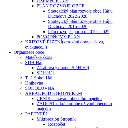
ÚZEMNÍ PLÁN
PLÁN ROZVOJE OBCE
Strategický plán rozvoje obce Háj u
Duchcova 2022-2028
Strategický plán rozvoje obce Háj u
Duchcova 2016-2026
Plán rozvoje sportu r. 2019 - 2025
POVODŇOVÝ PLÁN
KRIZOVÉ ŘÍZENÍ(varování obyvatelstva,
evakuace...)
Organizace obce
Mateřská škola
SDH Háj
Zásahová jednotka SDH Háj
SDH Háj
T. J. Sokol Háj
Knihovna
SOKOLOVNA
AREÁL POD STROPNÍKEM
CENÍK – užívání obecního majetku
ŽÁDOST o krátkodobé užívání obecního
majetku
PARTNEŘI
Mikroregion Stropník
Rozpočet