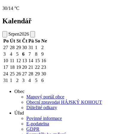
30/14 °C
Kalendář
Srpen
2026
Po
Út
St
Čt
Pá
So
Ne
27
28
29
30
31
1
2
3
4
5
6
7
8
9
10
11
12
13
14
15
16
17
18
19
20
21
22
23
24
25
26
27
28
29
30
31
1
2
3
4
5
6
Obec
Mapový portál obce
Obecní zpravodaj HÁJSKÝ KOHOUT
Důležité odkazy
Úřad
Povinné informace
E-podatelna
GDPR