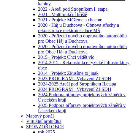
kabiny
2022 - Areál pod Stropníkem I. etapa
2021 - Multifunkční hřiště
2021 - Projekt: Můžeme a chceme
2020 - Háj u Duchcova - Obnova střechy a
rekonstrukce elektroinstalace MŠ
2020 - Pořízení nového dopravního automobilu
pro Obec Háj u Duchcova
2020 - Pořízení nového dopravního automobilu
pro Obec Háj u Duchcova
2015 - Projekt: Chci vědět víc
2014-2015 - Rekonstrukce fyzické infrastruktury
obce
2014 - Projekt: Zkusíme to jinak
2023 PROGRAM - Vybavení ZJ SDH
2024-2025 Areál pod Stropníkem II.etapa
2024 PROGRAM - Vybavení ZJ SDH
2024 Podpora přípravy projektových záměrů v
Ústeckém kraji
2025 Podpora přípravy projektových záměrů v
Ústeckém kraji
Mapový portál
Virtuální prohlídka
SPONZOŘI OBCE
rok 2025