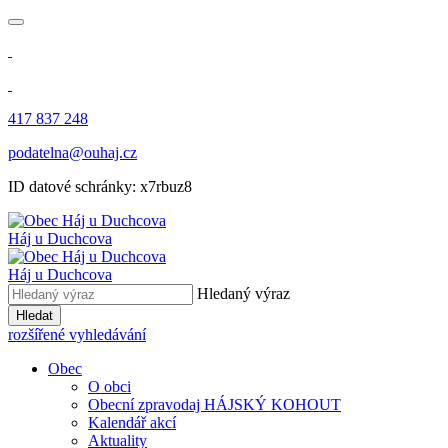
417 837 248
podatelna@ouhaj.cz
ID datové schránky: x7rbuz8
Háj u Duchcova
Háj u Duchcova
Hledaný výraz
Hledat
rozšířené vyhledávání
Obec
O obci
Obecní zpravodaj HÁJSKÝ KOHOUT
Kalendář akcí
Aktuality