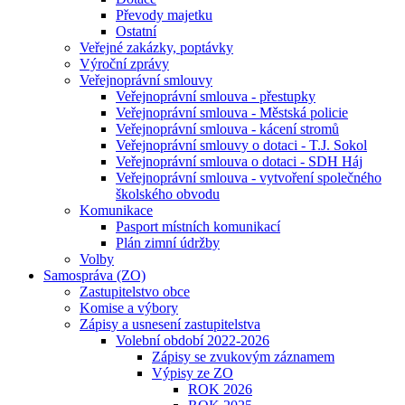
Převody majetku
Ostatní
Veřejné zakázky, poptávky
Výroční zprávy
Veřejnoprávní smlouvy
Veřejnoprávní smlouva - přestupky
Veřejnoprávní smlouva - Městská policie
Veřejnoprávní smlouva - kácení stromů
Veřejnoprávní smlouvy o dotaci - T.J. Sokol
Veřejnoprávní smlouva o dotaci - SDH Háj
Veřejnoprávní smlouva - vytvoření společného
školského obvodu
Komunikace
Pasport místních komunikací
Plán zimní údržby
Volby
Samospráva (ZO)
Zastupitelstvo obce
Komise a výbory
Zápisy a usnesení zastupitelstva
Volební období 2022-2026
Zápisy se zvukovým záznamem
Výpisy ze ZO
ROK 2026