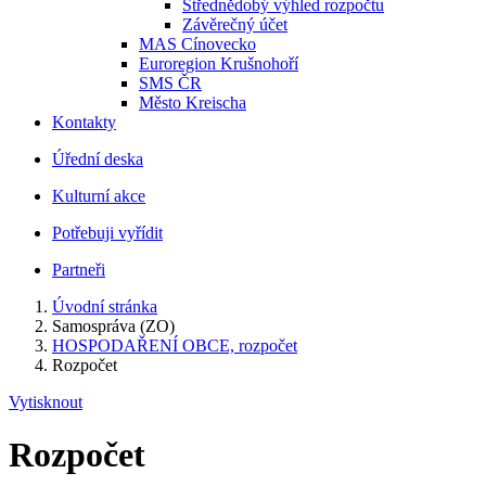
Střednědobý výhled rozpočtu
Závěrečný účet
MAS Cínovecko
Euroregion Krušnohoří
SMS ČR
Město Kreischa
Kontakty
Úřední deska
Kulturní akce
Potřebuji vyřídit
Partneři
Úvodní stránka
Samospráva (ZO)
HOSPODAŘENÍ OBCE, rozpočet
Rozpočet
Vytisknout
Rozpočet