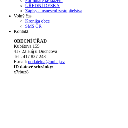
Formuláře ke stažení
ÚŘEDNÍ DESKA
Zápisy a usnesení zastupitelstva
Volný čas
Kronika obce
SMS ČR
Kontakt
OBECNÍ ÚŘAD
Kubátova 155
417 22 Háj u Duchcova
Tel.: 417 837 248
E-mail:
podatelna@ouhaj.cz
ID datové schránky:
x7rbuz8