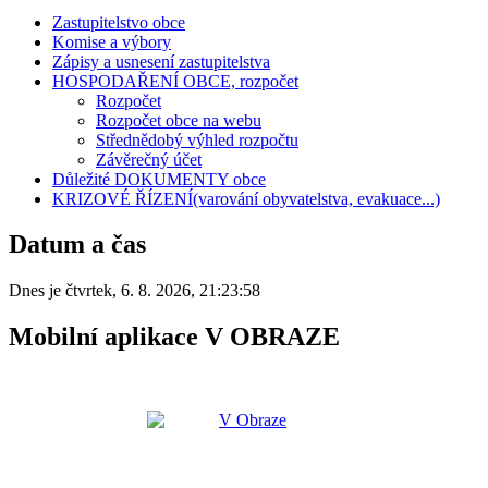
Zastupitelstvo obce
Komise a výbory
Zápisy a usnesení zastupitelstva
HOSPODAŘENÍ OBCE, rozpočet
Rozpočet
Rozpočet obce na webu
Střednědobý výhled rozpočtu
Závěrečný účet
Důležité DOKUMENTY obce
KRIZOVÉ ŘÍZENÍ(varování obyvatelstva, evakuace...)
Datum a čas
Dnes je
čtvrtek
,
6. 8. 2026
,
21:23:58
Mobilní aplikace V OBRAZE