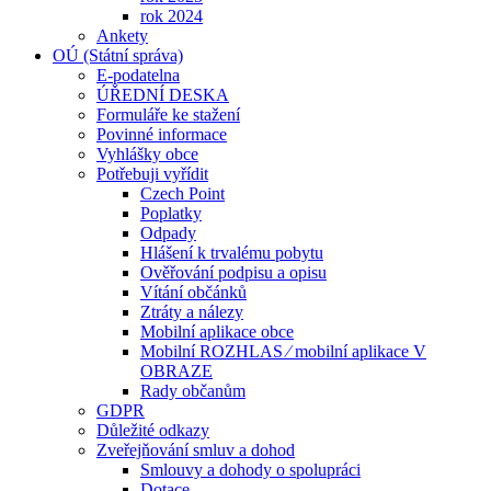
rok 2024
Ankety
OÚ (Státní správa)
E-podatelna
ÚŘEDNÍ DESKA
Formuláře ke stažení
Povinné informace
Vyhlášky obce
Potřebuji vyřídit
Czech Point
Poplatky
Odpady
Hlášení k trvalému pobytu
Ověřování podpisu a opisu
Vítání občánků
Ztráty a nálezy
Mobilní aplikace obce
Mobilní ROZHLAS ⁄ mobilní aplikace V
OBRAZE
Rady občanům
GDPR
Důležité odkazy
Zveřejňování smluv a dohod
Smlouvy a dohody o spolupráci
Dotace