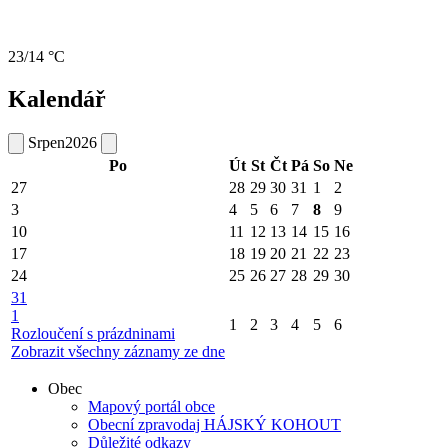
23/14 °C
Kalendář
Srpen
2026
Po
Út
St
Čt
Pá
So
Ne
27
28
29
30
31
1
2
3
4
5
6
7
8
9
10
11
12
13
14
15
16
17
18
19
20
21
22
23
24
25
26
27
28
29
30
31
1
1
2
3
4
5
6
Rozloučení s prázdninami
Zobrazit všechny záznamy ze dne
Obec
Mapový portál obce
Obecní zpravodaj HÁJSKÝ KOHOUT
Důležité odkazy