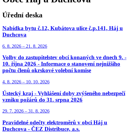
Úřední deska
Nabídka bytu č.12, Kubátova ulice č.p.141, Háj u
Duchcova
6. 8.
2026
–
21. 8.
2026
Volby do zastupitelstev obcí konaných ve dnech 9. -
10. října 2026 - Informace o stanovení nejnižšího
počtu členů okrskové volební komise
4. 8.
2026
–
10. 10.
2026
Ústecký kraj - Vyhlášení doby zvýšeného nebezpečí
vzniku požárů do 31. srpna 2026
29. 7.
2026
–
31. 8.
2026
Pravidelné odečty elektroměrů v obci Háj u
Duchcova - ČEZ Distribuce, a.s.