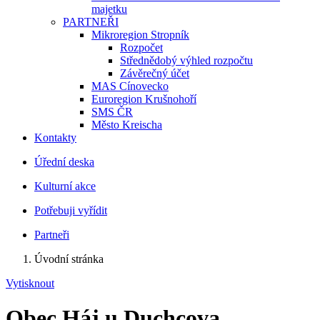
majetku
PARTNEŘI
Mikroregion Stropník
Rozpočet
Střednědobý výhled rozpočtu
Závěrečný účet
MAS Cínovecko
Euroregion Krušnohoří
SMS ČR
Město Kreischa
Kontakty
Úřední deska
Kulturní akce
Potřebuji vyřídit
Partneři
Úvodní stránka
Vytisknout
Obec Háj u Duchcova