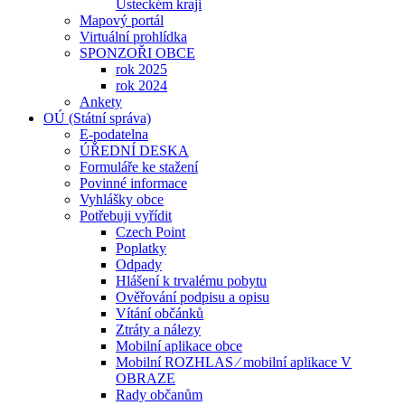
Ústeckém kraji
Mapový portál
Virtuální prohlídka
SPONZOŘI OBCE
rok 2025
rok 2024
Ankety
OÚ (Státní správa)
E-podatelna
ÚŘEDNÍ DESKA
Formuláře ke stažení
Povinné informace
Vyhlášky obce
Potřebuji vyřídit
Czech Point
Poplatky
Odpady
Hlášení k trvalému pobytu
Ověřování podpisu a opisu
Vítání občánků
Ztráty a nálezy
Mobilní aplikace obce
Mobilní ROZHLAS ⁄ mobilní aplikace V
OBRAZE
Rady občanům