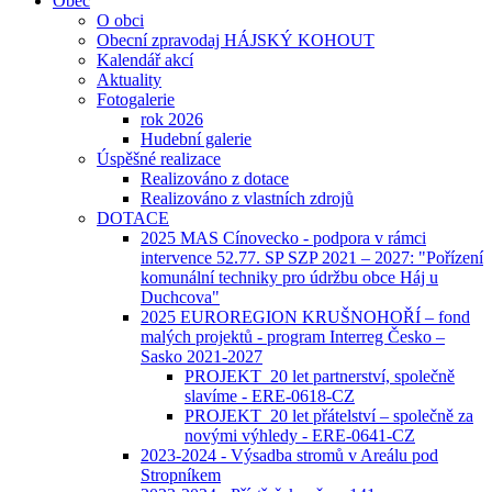
Obec
O obci
Obecní zpravodaj HÁJSKÝ KOHOUT
Kalendář akcí
Aktuality
Fotogalerie
rok 2026
Hudební galerie
Úspěšné realizace
Realizováno z dotace
Realizováno z vlastních zdrojů
DOTACE
2025 MAS Cínovecko - podpora v rámci
intervence 52.77. SP SZP 2021 – 2027: "Pořízení
komunální techniky pro údržbu obce Háj u
Duchcova"
2025 EUROREGION KRUŠNOHOŘÍ – fond
malých projektů - program Interreg Česko –
Sasko 2021-2027
PROJEKT_20 let partnerství, společně
slavíme - ERE-0618-CZ
PROJEKT_20 let přátelství – společně za
novými výhledy - ERE-0641-CZ
2023-2024 - Výsadba stromů v Areálu pod
Stropníkem