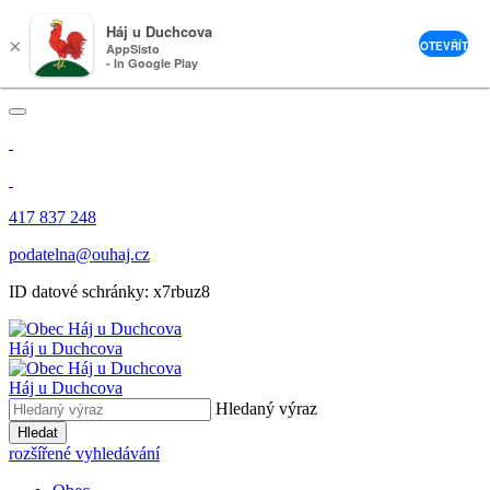
Háj u Duchcova
×
OTEVŘÍT
AppSisto
- In Google Play
417 837 248
podatelna@ouhaj.cz
ID datové schránky: x7rbuz8
Háj u Duchcova
Háj u Duchcova
Hledaný výraz
Hledat
rozšířené vyhledávání