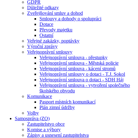
GDPR
Důležité odkazy
Zveřejňování smluv a dohod
Smlouvy a dohody o spolupráci
Dotace
Převody majetku
Ostatní
Veřejné zakázky, poptávky
Výroční zprávy
Veřejnoprávní smlouvy
Veřejnoprávní smlouva - přestupky
Veřejnoprávní smlouva - Městská policie
Veřejnoprávní smlouva - kácení stromů
Veřejnoprávní smlouvy o dotaci - T.J. Sokol
Veřejnoprávní smlouva o dotaci - SDH Háj
Veřejnoprávní smlouva - vytvoření společného
školského obvodu
Komunikace
Pasport místních komunikací
Plán zimní údržby
Volby
Samospráva (ZO)
Zastupitelstvo obce
Komise a výbory
Zápisy a usnesení zastupitelstva