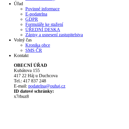
Úřad
Povinné informace
E-podatelna
GDPR
Formuláře ke stažení
ÚŘEDNÍ DESKA
Zápisy a usnesení zastupitelstva
Volný čas
Kronika obce
SMS ČR
Kontakt
OBECNÍ ÚŘAD
Kubátova 155
417 22 Háj u Duchcova
Tel.: 417 837 248
E-mail:
podatelna@ouhaj.cz
ID datové schránky:
x7rbuz8