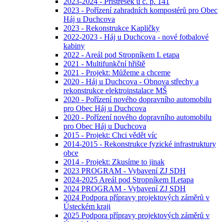
2023-2024 - Přístřešek u č. p. 141
2023 - Pořízení zahradních kompostérů pro Obec
Háj u Duchcova
2023 - Rekonstrukce Kapličky
2022-2023 - Háj u Duchcova - nové fotbalové
kabiny
2022 - Areál pod Stropníkem I. etapa
2021 - Multifunkční hřiště
2021 - Projekt: Můžeme a chceme
2020 - Háj u Duchcova - Obnova střechy a
rekonstrukce elektroinstalace MŠ
2020 - Pořízení nového dopravního automobilu
pro Obec Háj u Duchcova
2020 - Pořízení nového dopravního automobilu
pro Obec Háj u Duchcova
2015 - Projekt: Chci vědět víc
2014-2015 - Rekonstrukce fyzické infrastruktury
obce
2014 - Projekt: Zkusíme to jinak
2023 PROGRAM - Vybavení ZJ SDH
2024-2025 Areál pod Stropníkem II.etapa
2024 PROGRAM - Vybavení ZJ SDH
2024 Podpora přípravy projektových záměrů v
Ústeckém kraji
2025 Podpora přípravy projektových záměrů v