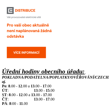
Úřední hodiny obecního úřadu:
POKLADNA/PODATELNA/POPLATKY/OVĚŘOVÁNÍ/CZECH
aj.
Po
:
8
.00 -
12
.00 a
13
.00 -
17
.00
ÚT
:
13
.00 -
15
.00
ST
:
8
.00 -
12
.00 a
13
.00 -
17
.00
ČT
:
13
.00 -
17
.00
PÁ
:
8
:00 -
11
.00