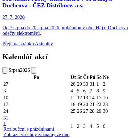
Duchcova - ČEZ Distribuce, a.s.
27. 7.
2026
Od 7.srpna do 20.srpna 2026 proběhnou v obci Háj u Duchcova
odečty elektroměrů.
Přejít na stránku Aktuality
Kalendář akcí
Srpen
2026
Po
Út
St
Čt
Pá
So
Ne
27
28
29
30
31
1
2
3
4
5
6
7
8
9
10
11
12
13
14
15
16
17
18
19
20
21
22
23
24
25
26
27
28
29
30
31
1
1
2
3
4
5
6
Rozloučení s prázdninami
Zobrazit všechny záznamy ze dne