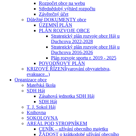
Rozpočet obce na webu
Střednědobý výhled rozpočtu
Závěrečný účet
Důležité DOKUMENTY obce
ÚZEMNÍ PLÁN
PLÁN ROZVOJE OBCE
Strategický plán rozvoje obce Háj u
Duchcova 2022-2028
Strategický plán rozvoje obce Háj u
Duchcova 2016-2026
Plán rozvoje sportu r. 2019 - 2025
POVODŇOVÝ PLÁN
KRIZOVÉ ŘÍZENÍ(varování obyvatelstva,
evakuace...)
Organizace obce
Mateřská škola
SDH Háj
Zásahová jednotka SDH Háj
SDH Háj
T. J. Sokol Háj
Knihovna
SOKOLOVNA
AREÁL POD STROPNÍKEM
CENÍK – užívání obecního majetku
ŽÁDOST o krátkodobé užívání obecního