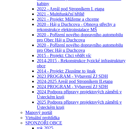
kabiny
2022 - Areál pod Stropníkem I. etapa
2021 - Multifunkční hřiště
2021 - Projekt: Můžeme a chceme
2020 - Háj u Duchcova - Obnova střechy a
rekonstrukce elektroinstalace MŠ
2020 - Pořízení nového dopravního automobilu
pro Obec Háj u Duchcova
2020 - Pořízení nového dopravního automobilu
pro Obec Háj u Duchcova
2015 - Projekt: Chci vědět víc
2014-2015 - Rekonstrukce fyzické infrastruktury
obce
2014 - Projekt: Zkusíme to jinak
2023 PROGRAM - Vybavení ZJ SDH
2024-2025 Areál pod Stropníkem II.etapa
2024 PROGRAM - Vybavení ZJ SDH
2024 Podpora přípravy projektových záměrů v
Ústeckém kraji
2025 Podpora přípravy projektových záměrů v
Ústeckém kraji
Mapový portál
Virtuální prohlídka
SPONZOŘI OBCE
rok 2025