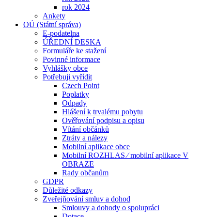
rok 2024
Ankety
OÚ (Státní správa)
E-podatelna
ÚŘEDNÍ DESKA
Formuláře ke stažení
Povinné informace
Vyhlášky obce
Potřebuji vyřídit
Czech Point
Poplatky
Odpady
Hlášení k trvalému pobytu
Ověřování podpisu a opisu
Vítání občánků
Ztráty a nálezy
Mobilní aplikace obce
Mobilní ROZHLAS ⁄ mobilní aplikace V
OBRAZE
Rady občanům
GDPR
Důležité odkazy
Zveřejňování smluv a dohod
Smlouvy a dohody o spolupráci
Dotace