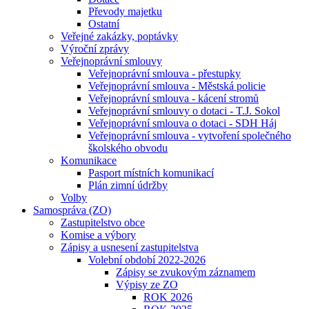
Převody majetku
Ostatní
Veřejné zakázky, poptávky
Výroční zprávy
Veřejnoprávní smlouvy
Veřejnoprávní smlouva - přestupky
Veřejnoprávní smlouva - Městská policie
Veřejnoprávní smlouva - kácení stromů
Veřejnoprávní smlouvy o dotaci - T.J. Sokol
Veřejnoprávní smlouva o dotaci - SDH Háj
Veřejnoprávní smlouva - vytvoření společného
školského obvodu
Komunikace
Pasport místních komunikací
Plán zimní údržby
Volby
Samospráva (ZO)
Zastupitelstvo obce
Komise a výbory
Zápisy a usnesení zastupitelstva
Volební období 2022-2026
Zápisy se zvukovým záznamem
Výpisy ze ZO
ROK 2026