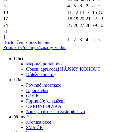
3
4
5
6
7
8
9
10
11
12
13
14
15
16
17
18
19
20
21
22
23
24
25
26
27
28
29
30
31
1
1
2
3
4
5
6
Rozloučení s prázdninami
Zobrazit všechny záznamy ze dne
Obec
Mapový portál obce
Obecní zpravodaj HÁJSKÝ KOHOUT
Důležité odkazy
Úřad
Povinné informace
E-podatelna
GDPR
Formuláře ke stažení
ÚŘEDNÍ DESKA
Zápisy a usnesení zastupitelstva
Volný čas
Kronika obce
SMS ČR