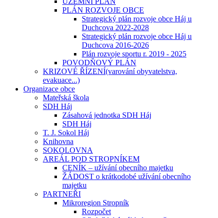
ÚZEMNÍ PLÁN
PLÁN ROZVOJE OBCE
Strategický plán rozvoje obce Háj u
Duchcova 2022-2028
Strategický plán rozvoje obce Háj u
Duchcova 2016-2026
Plán rozvoje sportu r. 2019 - 2025
POVODŇOVÝ PLÁN
KRIZOVÉ ŘÍZENÍ(varování obyvatelstva,
evakuace...)
Organizace obce
Mateřská škola
SDH Háj
Zásahová jednotka SDH Háj
SDH Háj
T. J. Sokol Háj
Knihovna
SOKOLOVNA
AREÁL POD STROPNÍKEM
CENÍK – užívání obecního majetku
ŽÁDOST o krátkodobé užívání obecního
majetku
PARTNEŘI
Mikroregion Stropník
Rozpočet