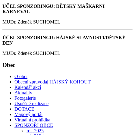
ÚČEL SPONZORINGU: DĚTSKÝ MAŠKARNÍ
KARNEVAL
MUDr. Zdeněk SUCHOMEL
ÚČEL SPONZORINGU: HÁJSKÉ SLAVNOSTI/DĚTSKÝ
DEN
MUDr. Zdeněk SUCHOMEL
Obec
O obci
Obecní zpravodaj HÁJSKÝ KOHOUT
Kalendář akcí
Aktuality
Fotogalerie
Úspěšné realizace
DOTACE
Mapový portál
Virtuální prohlídka
SPONZOŘI OBCE
rok 2025