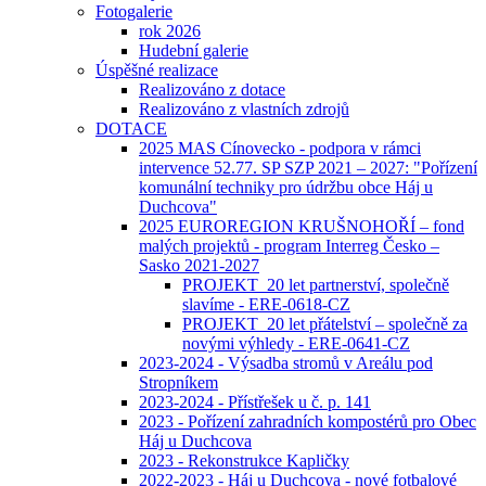
Fotogalerie
rok 2026
Hudební galerie
Úspěšné realizace
Realizováno z dotace
Realizováno z vlastních zdrojů
DOTACE
2025 MAS Cínovecko - podpora v rámci
intervence 52.77. SP SZP 2021 – 2027: "Pořízení
komunální techniky pro údržbu obce Háj u
Duchcova"
2025 EUROREGION KRUŠNOHOŘÍ – fond
malých projektů - program Interreg Česko –
Sasko 2021-2027
PROJEKT_20 let partnerství, společně
slavíme - ERE-0618-CZ
PROJEKT_20 let přátelství – společně za
novými výhledy - ERE-0641-CZ
2023-2024 - Výsadba stromů v Areálu pod
Stropníkem
2023-2024 - Přístřešek u č. p. 141
2023 - Pořízení zahradních kompostérů pro Obec
Háj u Duchcova
2023 - Rekonstrukce Kapličky
2022-2023 - Háj u Duchcova - nové fotbalové