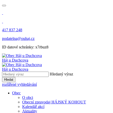
417 837 248
podatelna@ouhaj.cz
ID datové schránky: x7rbuz8
Háj u Duchcova
Háj u Duchcova
Hledaný výraz
Hledat
rozšířené vyhledávání
Obec
O obci
Obecní zpravodaj HÁJSKÝ KOHOUT
Kalendář akcí
Aktuality