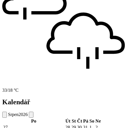
33/18 °C
Kalendář
Srpen
2026
Po
Út
St
Čt
Pá
So
Ne
27
28
29
30
31
1
2