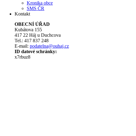
Kronika obce
SMS ČR
Kontakt
OBECNÍ ÚŘAD
Kubátova 155
417 22 Háj u Duchcova
Tel.: 417 837 248
E-mail:
podatelna@ouhaj.cz
ID datové schránky:
x7rbuz8