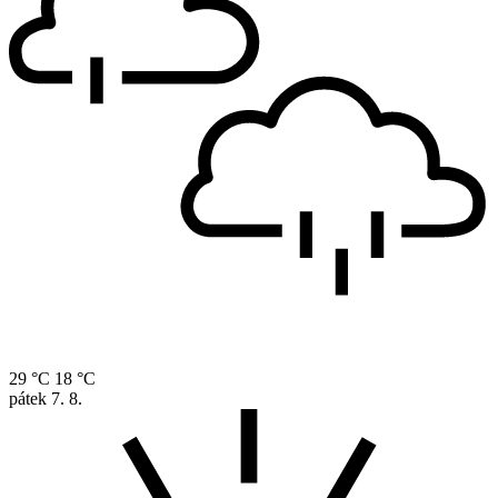
29 °C
18 °C
pátek
7. 8.