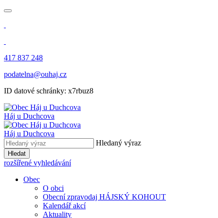
417 837 248
podatelna@ouhaj.cz
ID datové schránky: x7rbuz8
Háj u Duchcova
Háj u Duchcova
Hledaný výraz
Hledat
rozšířené vyhledávání
Obec
O obci
Obecní zpravodaj HÁJSKÝ KOHOUT
Kalendář akcí
Aktuality