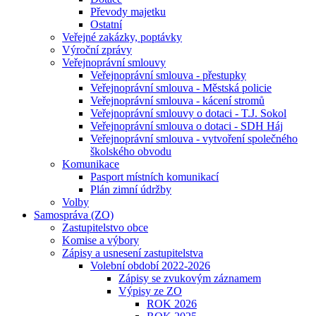
Převody majetku
Ostatní
Veřejné zakázky, poptávky
Výroční zprávy
Veřejnoprávní smlouvy
Veřejnoprávní smlouva - přestupky
Veřejnoprávní smlouva - Městská policie
Veřejnoprávní smlouva - kácení stromů
Veřejnoprávní smlouvy o dotaci - T.J. Sokol
Veřejnoprávní smlouva o dotaci - SDH Háj
Veřejnoprávní smlouva - vytvoření společného
školského obvodu
Komunikace
Pasport místních komunikací
Plán zimní údržby
Volby
Samospráva (ZO)
Zastupitelstvo obce
Komise a výbory
Zápisy a usnesení zastupitelstva
Volební období 2022-2026
Zápisy se zvukovým záznamem
Výpisy ze ZO
ROK 2026