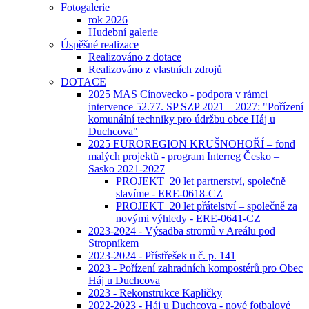
Fotogalerie
rok 2026
Hudební galerie
Úspěšné realizace
Realizováno z dotace
Realizováno z vlastních zdrojů
DOTACE
2025 MAS Cínovecko - podpora v rámci
intervence 52.77. SP SZP 2021 – 2027: "Pořízení
komunální techniky pro údržbu obce Háj u
Duchcova"
2025 EUROREGION KRUŠNOHOŘÍ – fond
malých projektů - program Interreg Česko –
Sasko 2021-2027
PROJEKT_20 let partnerství, společně
slavíme - ERE-0618-CZ
PROJEKT_20 let přátelství – společně za
novými výhledy - ERE-0641-CZ
2023-2024 - Výsadba stromů v Areálu pod
Stropníkem
2023-2024 - Přístřešek u č. p. 141
2023 - Pořízení zahradních kompostérů pro Obec
Háj u Duchcova
2023 - Rekonstrukce Kapličky
2022-2023 - Háj u Duchcova - nové fotbalové