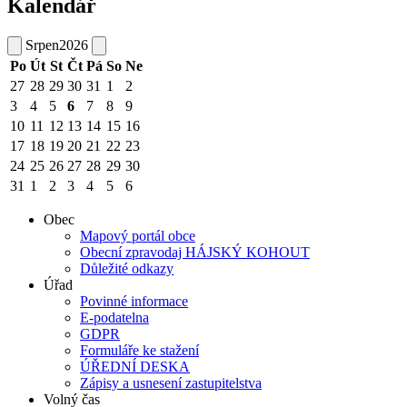
Kalendář
Srpen
2026
Po
Út
St
Čt
Pá
So
Ne
27
28
29
30
31
1
2
3
4
5
6
7
8
9
10
11
12
13
14
15
16
17
18
19
20
21
22
23
24
25
26
27
28
29
30
31
1
2
3
4
5
6
Obec
Mapový portál obce
Obecní zpravodaj HÁJSKÝ KOHOUT
Důležité odkazy
Úřad
Povinné informace
E-podatelna
GDPR
Formuláře ke stažení
ÚŘEDNÍ DESKA
Zápisy a usnesení zastupitelstva
Volný čas