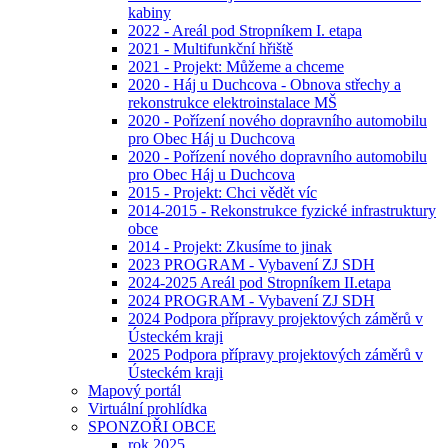
kabiny
2022 - Areál pod Stropníkem I. etapa
2021 - Multifunkční hřiště
2021 - Projekt: Můžeme a chceme
2020 - Háj u Duchcova - Obnova střechy a
rekonstrukce elektroinstalace MŠ
2020 - Pořízení nového dopravního automobilu
pro Obec Háj u Duchcova
2020 - Pořízení nového dopravního automobilu
pro Obec Háj u Duchcova
2015 - Projekt: Chci vědět víc
2014-2015 - Rekonstrukce fyzické infrastruktury
obce
2014 - Projekt: Zkusíme to jinak
2023 PROGRAM - Vybavení ZJ SDH
2024-2025 Areál pod Stropníkem II.etapa
2024 PROGRAM - Vybavení ZJ SDH
2024 Podpora přípravy projektových záměrů v
Ústeckém kraji
2025 Podpora přípravy projektových záměrů v
Ústeckém kraji
Mapový portál
Virtuální prohlídka
SPONZOŘI OBCE
rok 2025