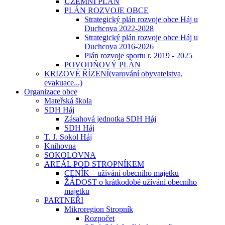
ÚZEMNÍ PLÁN
PLÁN ROZVOJE OBCE
Strategický plán rozvoje obce Háj u
Duchcova 2022-2028
Strategický plán rozvoje obce Háj u
Duchcova 2016-2026
Plán rozvoje sportu r. 2019 - 2025
POVODŇOVÝ PLÁN
KRIZOVÉ ŘÍZENÍ(varování obyvatelstva,
evakuace...)
Organizace obce
Mateřská škola
SDH Háj
Zásahová jednotka SDH Háj
SDH Háj
T. J. Sokol Háj
Knihovna
SOKOLOVNA
AREÁL POD STROPNÍKEM
CENÍK – užívání obecního majetku
ŽÁDOST o krátkodobé užívání obecního
majetku
PARTNEŘI
Mikroregion Stropník
Rozpočet