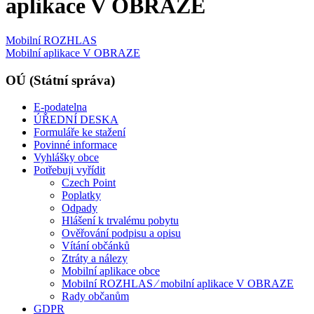
aplikace V OBRAZE
Mobilní ROZHLAS
Mobilní aplikace V OBRAZE
OÚ (Státní správa)
E-podatelna
ÚŘEDNÍ DESKA
Formuláře ke stažení
Povinné informace
Vyhlášky obce
Potřebuji vyřídit
Czech Point
Poplatky
Odpady
Hlášení k trvalému pobytu
Ověřování podpisu a opisu
Vítání občánků
Ztráty a nálezy
Mobilní aplikace obce
Mobilní ROZHLAS ⁄ mobilní aplikace V OBRAZE
Rady občanům
GDPR