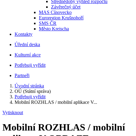
Střednědobý výhled rozpočtu
Závěrečný účet
MAS Cínovecko
Euroregion Krušnohoří
SMS ČR
Město Kreischa
Kontakty
Úřední deska
Kulturní akce
Potřebuji vyřídit
Partneři
Úvodní stránka
OÚ (Státní správa)
Potřebuji vyřídit
Mobilní ROZHLAS / mobilní aplikace V...
Vytisknout
Mobilní ROZHLAS / mobilní