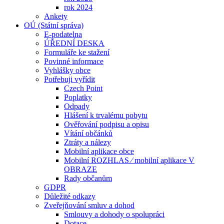
rok 2024
Ankety
OÚ (Státní správa)
E-podatelna
ÚŘEDNÍ DESKA
Formuláře ke stažení
Povinné informace
Vyhlášky obce
Potřebuji vyřídit
Czech Point
Poplatky
Odpady
Hlášení k trvalému pobytu
Ověřování podpisu a opisu
Vítání občánků
Ztráty a nálezy
Mobilní aplikace obce
Mobilní ROZHLAS ⁄ mobilní aplikace V
OBRAZE
Rady občanům
GDPR
Důležité odkazy
Zveřejňování smluv a dohod
Smlouvy a dohody o spolupráci
Dotace