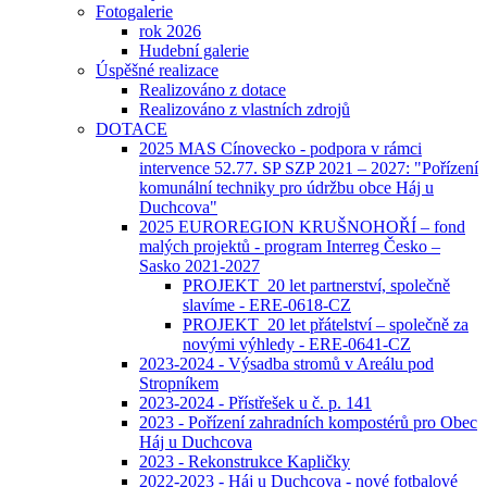
Fotogalerie
rok 2026
Hudební galerie
Úspěšné realizace
Realizováno z dotace
Realizováno z vlastních zdrojů
DOTACE
2025 MAS Cínovecko - podpora v rámci
intervence 52.77. SP SZP 2021 – 2027: "Pořízení
komunální techniky pro údržbu obce Háj u
Duchcova"
2025 EUROREGION KRUŠNOHOŘÍ – fond
malých projektů - program Interreg Česko –
Sasko 2021-2027
PROJEKT_20 let partnerství, společně
slavíme - ERE-0618-CZ
PROJEKT_20 let přátelství – společně za
novými výhledy - ERE-0641-CZ
2023-2024 - Výsadba stromů v Areálu pod
Stropníkem
2023-2024 - Přístřešek u č. p. 141
2023 - Pořízení zahradních kompostérů pro Obec
Háj u Duchcova
2023 - Rekonstrukce Kapličky
2022-2023 - Háj u Duchcova - nové fotbalové