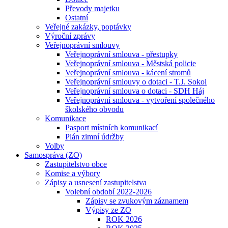
Převody majetku
Ostatní
Veřejné zakázky, poptávky
Výroční zprávy
Veřejnoprávní smlouvy
Veřejnoprávní smlouva - přestupky
Veřejnoprávní smlouva - Městská policie
Veřejnoprávní smlouva - kácení stromů
Veřejnoprávní smlouvy o dotaci - T.J. Sokol
Veřejnoprávní smlouva o dotaci - SDH Háj
Veřejnoprávní smlouva - vytvoření společného
školského obvodu
Komunikace
Pasport místních komunikací
Plán zimní údržby
Volby
Samospráva (ZO)
Zastupitelstvo obce
Komise a výbory
Zápisy a usnesení zastupitelstva
Volební období 2022-2026
Zápisy se zvukovým záznamem
Výpisy ze ZO
ROK 2026