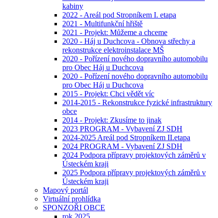
kabiny
2022 - Areál pod Stropníkem I. etapa
2021 - Multifunkční hřiště
2021 - Projekt: Můžeme a chceme
2020 - Háj u Duchcova - Obnova střechy a
rekonstrukce elektroinstalace MŠ
2020 - Pořízení nového dopravního automobilu
pro Obec Háj u Duchcova
2020 - Pořízení nového dopravního automobilu
pro Obec Háj u Duchcova
2015 - Projekt: Chci vědět víc
2014-2015 - Rekonstrukce fyzické infrastruktury
obce
2014 - Projekt: Zkusíme to jinak
2023 PROGRAM - Vybavení ZJ SDH
2024-2025 Areál pod Stropníkem II.etapa
2024 PROGRAM - Vybavení ZJ SDH
2024 Podpora přípravy projektových záměrů v
Ústeckém kraji
2025 Podpora přípravy projektových záměrů v
Ústeckém kraji
Mapový portál
Virtuální prohlídka
SPONZOŘI OBCE
rok 2025