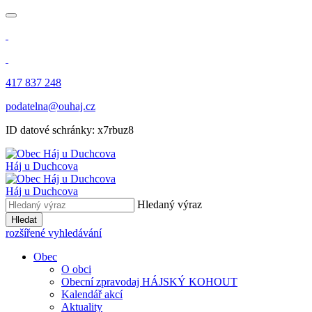
417 837 248
podatelna@ouhaj.cz
ID datové schránky: x7rbuz8
Háj u Duchcova
Háj u Duchcova
Hledaný výraz
Hledat
rozšířené vyhledávání
Obec
O obci
Obecní zpravodaj HÁJSKÝ KOHOUT
Kalendář akcí
Aktuality