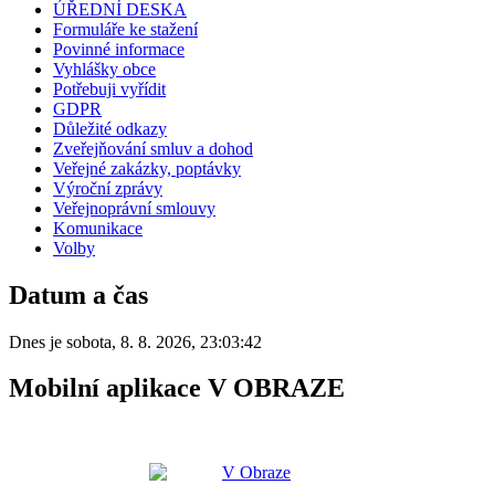
ÚŘEDNÍ DESKA
Formuláře ke stažení
Povinné informace
Vyhlášky obce
Potřebuji vyřídit
GDPR
Důležité odkazy
Zveřejňování smluv a dohod
Veřejné zakázky, poptávky
Výroční zprávy
Veřejnoprávní smlouvy
Komunikace
Volby
Datum a čas
Dnes je
sobota
,
8. 8. 2026
,
23:03:42
Mobilní aplikace V OBRAZE