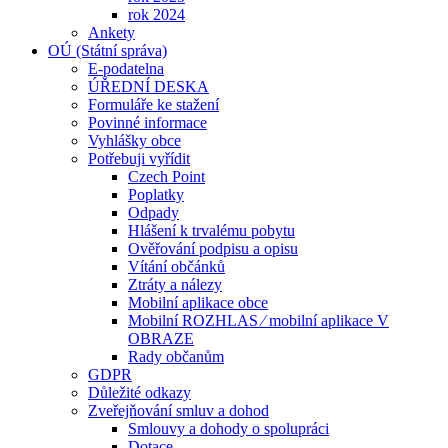
rok 2024
Ankety
OÚ (Státní správa)
E-podatelna
ÚŘEDNÍ DESKA
Formuláře ke stažení
Povinné informace
Vyhlášky obce
Potřebuji vyřídit
Czech Point
Poplatky
Odpady
Hlášení k trvalému pobytu
Ověřování podpisu a opisu
Vítání občánků
Ztráty a nálezy
Mobilní aplikace obce
Mobilní ROZHLAS ⁄ mobilní aplikace V
OBRAZE
Rady občanům
GDPR
Důležité odkazy
Zveřejňování smluv a dohod
Smlouvy a dohody o spolupráci
Dotace