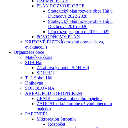
ÚZEMNÍ PLÁN
PLÁN ROZVOJE OBCE
Strategický plán rozvoje obce Háj u
Duchcova 2022-2028
Strategický plán rozvoje obce Háj u
Duchcova 2016-2026
Plán rozvoje sportu r. 2019 - 2025
POVODŇOVÝ PLÁN
KRIZOVÉ ŘÍZENÍ(varování obyvatelstva,
evakuace...)
Organizace obce
Mateřská škola
SDH Háj
Zásahová jednotka SDH Háj
SDH Háj
T. J. Sokol Háj
Knihovna
SOKOLOVNA
AREÁL POD STROPNÍKEM
CENÍK – užívání obecního majetku
ŽÁDOST o krátkodobé užívání obecního
majetku
PARTNEŘI
Mikroregion Stropník
Rozpočet