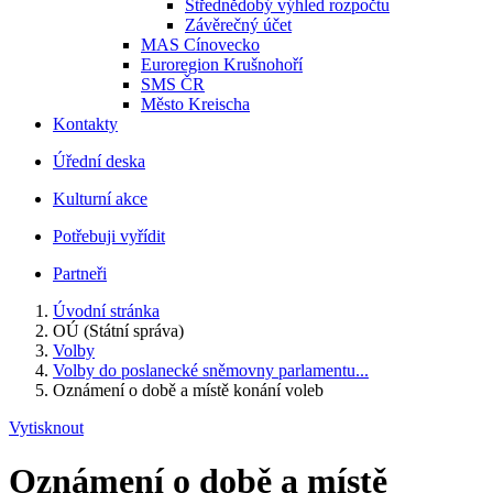
Střednědobý výhled rozpočtu
Závěrečný účet
MAS Cínovecko
Euroregion Krušnohoří
SMS ČR
Město Kreischa
Kontakty
Úřední deska
Kulturní akce
Potřebuji vyřídit
Partneři
Úvodní stránka
OÚ (Státní správa)
Volby
Volby do poslanecké sněmovny parlamentu...
Oznámení o době a místě konání voleb
Vytisknout
Oznámení o době a místě