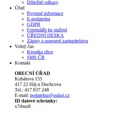
Důležité odkazy
Úřad
Povinné informace
E-podatelna
GDPR
Formuláře ke stažení
ÚŘEDNÍ DESKA
Zápisy a usnesení zastupitelstva
Volný čas
Kronika obce
SMS ČR
Kontakt
OBECNÍ ÚŘAD
Kubátova 155
417 22 Háj u Duchcova
Tel.: 417 837 248
E-mail:
podatelna@ouhaj.cz
ID datové schránky:
x7rbuz8