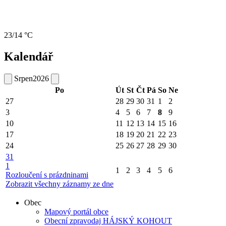
23/14 °C
Kalendář
Srpen
2026
Po
Út
St
Čt
Pá
So
Ne
27
28
29
30
31
1
2
3
4
5
6
7
8
9
10
11
12
13
14
15
16
17
18
19
20
21
22
23
24
25
26
27
28
29
30
31
1
1
2
3
4
5
6
Rozloučení s prázdninami
Zobrazit všechny záznamy ze dne
Obec
Mapový portál obce
Obecní zpravodaj HÁJSKÝ KOHOUT