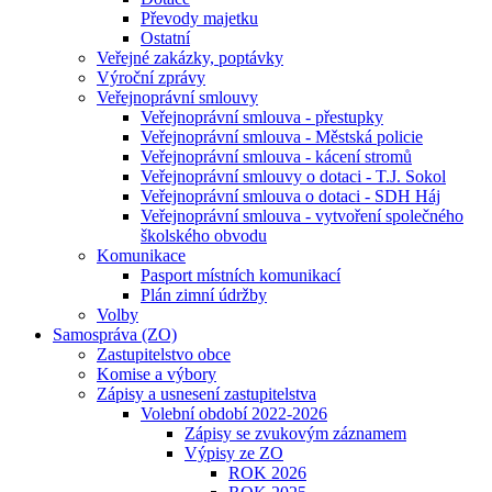
Převody majetku
Ostatní
Veřejné zakázky, poptávky
Výroční zprávy
Veřejnoprávní smlouvy
Veřejnoprávní smlouva - přestupky
Veřejnoprávní smlouva - Městská policie
Veřejnoprávní smlouva - kácení stromů
Veřejnoprávní smlouvy o dotaci - T.J. Sokol
Veřejnoprávní smlouva o dotaci - SDH Háj
Veřejnoprávní smlouva - vytvoření společného
školského obvodu
Komunikace
Pasport místních komunikací
Plán zimní údržby
Volby
Samospráva (ZO)
Zastupitelstvo obce
Komise a výbory
Zápisy a usnesení zastupitelstva
Volební období 2022-2026
Zápisy se zvukovým záznamem
Výpisy ze ZO
ROK 2026