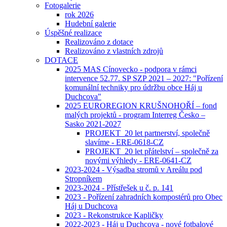
Fotogalerie
rok 2026
Hudební galerie
Úspěšné realizace
Realizováno z dotace
Realizováno z vlastních zdrojů
DOTACE
2025 MAS Cínovecko - podpora v rámci
intervence 52.77. SP SZP 2021 – 2027: "Pořízení
komunální techniky pro údržbu obce Háj u
Duchcova"
2025 EUROREGION KRUŠNOHOŘÍ – fond
malých projektů - program Interreg Česko –
Sasko 2021-2027
PROJEKT_20 let partnerství, společně
slavíme - ERE-0618-CZ
PROJEKT_20 let přátelství – společně za
novými výhledy - ERE-0641-CZ
2023-2024 - Výsadba stromů v Areálu pod
Stropníkem
2023-2024 - Přístřešek u č. p. 141
2023 - Pořízení zahradních kompostérů pro Obec
Háj u Duchcova
2023 - Rekonstrukce Kapličky
2022-2023 - Háj u Duchcova - nové fotbalové