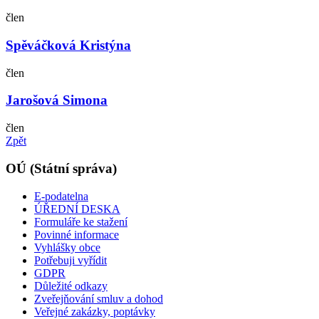
člen
Spěváčková Kristýna
člen
Jarošová Simona
člen
Zpět
OÚ (Státní správa)
E-podatelna
ÚŘEDNÍ DESKA
Formuláře ke stažení
Povinné informace
Vyhlášky obce
Potřebuji vyřídit
GDPR
Důležité odkazy
Zveřejňování smluv a dohod
Veřejné zakázky, poptávky