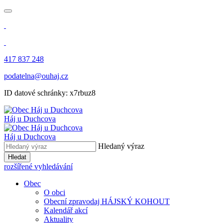
417 837 248
podatelna@ouhaj.cz
ID datové schránky: x7rbuz8
Háj u Duchcova
Háj u Duchcova
Hledaný výraz
Hledat
rozšířené vyhledávání
Obec
O obci
Obecní zpravodaj HÁJSKÝ KOHOUT
Kalendář akcí
Aktuality