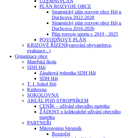
ÚZEMNÍ PLÁN
PLÁN ROZVOJE OBCE
Strategický plán rozvoje obce Háj u
Duchcova 2022-2028
Strategický plán rozvoje obce Háj u
Duchcova 2016-2026
Plán rozvoje sportu r. 2019 - 2025
POVODŇOVÝ PLÁN
KRIZOVÉ ŘÍZENÍ(varování obyvatelstva,
evakuace...)
Organizace obce
Mateřská škola
SDH Háj
Zásahová jednotka SDH Háj
SDH Háj
T. J. Sokol Háj
Knihovna
SOKOLOVNA
AREÁL POD STROPNÍKEM
CENÍK – užívání obecního majetku
ŽÁDOST o krátkodobé užívání obecního
majetku
PARTNEŘI
Mikroregion Stropník
Rozpočet