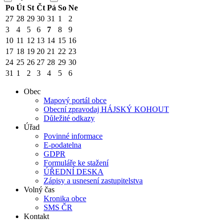
Po
Út
St
Čt
Pá
So
Ne
27
28
29
30
31
1
2
3
4
5
6
7
8
9
10
11
12
13
14
15
16
17
18
19
20
21
22
23
24
25
26
27
28
29
30
31
1
2
3
4
5
6
Obec
Mapový portál obce
Obecní zpravodaj HÁJSKÝ KOHOUT
Důležité odkazy
Úřad
Povinné informace
E-podatelna
GDPR
Formuláře ke stažení
ÚŘEDNÍ DESKA
Zápisy a usnesení zastupitelstva
Volný čas
Kronika obce
SMS ČR
Kontakt