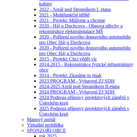
kabiny
2022 - Areál pod Stropníkem I. etapa
2021 - Multifunkční hřiště
2021 - Projekt: Můžeme a chceme
2020 - Háj u Duchcova - Obnova střechy a
rekonstrukce elektroinstalace MŠ
2020 - Pořízení nového dopravního automobilu
pro Obec Háj u Duchcova
2020 - Pořízení nového dopravního automobilu
pro Obec Háj u Duchcova
2015 - Projekt: Chci vědět víc
2014-2015 - Rekonstrukce fyzické infrastruktury
obce
2014 - Projekt: Zkusíme to jinak
2023 PROGRAM - Vybavení ZJ SDH
2024-2025 Areál pod Stropníkem II.etapa
2024 PROGRAM - Vybavení ZJ SDH
2024 Podpora přípravy projektových záměrů v
Ústeckém kraji
2025 Podpora přípravy projektových záměrů v
Ústeckém kraji
Mapový portál
Virtuální prohlídka
SPONZOŘI OBCE
rok 2025