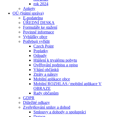
rok 2024
Ankety
OÚ (Státní správa)
E-podatelna
ÚŘEDNÍ DESKA
Formuláře ke stažení
Povinné informace
Vyhlášky obce
Potřebuji vyřídit
Czech Point
Poplatky
Odpady
Hlášení k trvalému pobytu
Ověřování podpisu a opisu
Vítání občánků
Ztráty a nálezy
Mobilní aplikace obce
Mobilní ROZHLAS ⁄ mobilní aplikace V
OBRAZE
Rady občanům
GDPR
Důležité odkazy
Zveřejňování smluv a dohod
Smlouvy a dohody o spolupráci
Dotace