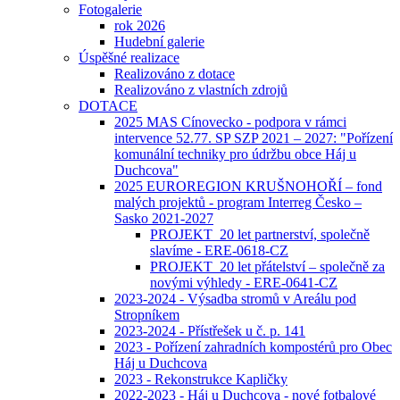
Fotogalerie
rok 2026
Hudební galerie
Úspěšné realizace
Realizováno z dotace
Realizováno z vlastních zdrojů
DOTACE
2025 MAS Cínovecko - podpora v rámci
intervence 52.77. SP SZP 2021 – 2027: "Pořízení
komunální techniky pro údržbu obce Háj u
Duchcova"
2025 EUROREGION KRUŠNOHOŘÍ – fond
malých projektů - program Interreg Česko –
Sasko 2021-2027
PROJEKT_20 let partnerství, společně
slavíme - ERE-0618-CZ
PROJEKT_20 let přátelství – společně za
novými výhledy - ERE-0641-CZ
2023-2024 - Výsadba stromů v Areálu pod
Stropníkem
2023-2024 - Přístřešek u č. p. 141
2023 - Pořízení zahradních kompostérů pro Obec
Háj u Duchcova
2023 - Rekonstrukce Kapličky
2022-2023 - Háj u Duchcova - nové fotbalové