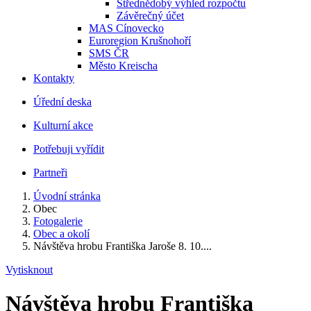
Střednědobý výhled rozpočtu
Závěrečný účet
MAS Cínovecko
Euroregion Krušnohoří
SMS ČR
Město Kreischa
Kontakty
Úřední deska
Kulturní akce
Potřebuji vyřídit
Partneři
Úvodní stránka
Obec
Fotogalerie
Obec a okolí
Návštěva hrobu Františka Jaroše 8. 10....
Vytisknout
Návštěva hrobu Františka