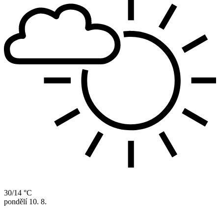
30/14 °C
pondělí
10. 8.