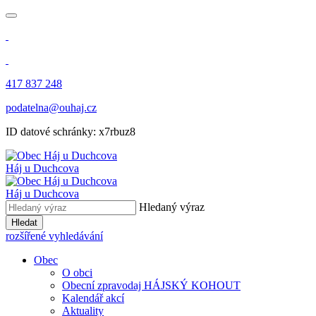
417 837 248
podatelna@ouhaj.cz
ID datové schránky: x7rbuz8
Háj u Duchcova
Háj u Duchcova
Hledaný výraz
Hledat
rozšířené vyhledávání
Obec
O obci
Obecní zpravodaj HÁJSKÝ KOHOUT
Kalendář akcí
Aktuality