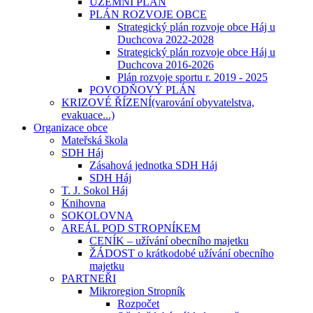
ÚZEMNÍ PLÁN
PLÁN ROZVOJE OBCE
Strategický plán rozvoje obce Háj u
Duchcova 2022-2028
Strategický plán rozvoje obce Háj u
Duchcova 2016-2026
Plán rozvoje sportu r. 2019 - 2025
POVODŇOVÝ PLÁN
KRIZOVÉ ŘÍZENÍ(varování obyvatelstva,
evakuace...)
Organizace obce
Mateřská škola
SDH Háj
Zásahová jednotka SDH Háj
SDH Háj
T. J. Sokol Háj
Knihovna
SOKOLOVNA
AREÁL POD STROPNÍKEM
CENÍK – užívání obecního majetku
ŽÁDOST o krátkodobé užívání obecního
majetku
PARTNEŘI
Mikroregion Stropník
Rozpočet