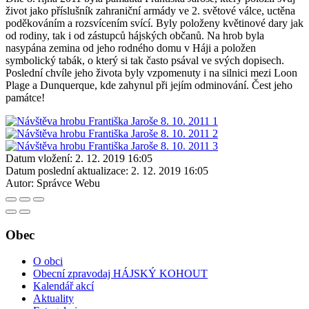
život jako příslušník zahraniční armády ve 2. světové válce, uctěna
poděkováním a rozsvícením svící. Byly položeny květinové dary jak
od rodiny, tak i od zástupců hájských občanů. Na hrob byla
nasypána zemina od jeho rodného domu v Háji a položen
symbolický tabák, o který si tak často psával ve svých dopisech.
Poslední chvíle jeho života byly vzpomenuty i na silnici mezi Loon
Plage a Dunquerque, kde zahynul při jejím odminování. Čest jeho
památce!
Datum vložení:
2. 12. 2019 16:05
Datum poslední aktualizace:
2. 12. 2019 16:05
Autor:
Správce Webu
Obec
O obci
Obecní zpravodaj HÁJSKÝ KOHOUT
Kalendář akcí
Aktuality