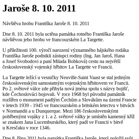
Jaroše 8. 10. 2011
Návštěva hrobu Františka Jaroše 8. 10. 2011
Dne 8. 10. 2011 byla uctěna památka rotného Františka Jaroše
návštěvou jeho hrobu ve francouzském La Targette.
U příležitosti 100. výročí narození významného hájského rodáka
Františka Jaroše podnikli zástupci rodiny (Ing. Jan Jaroš, Hana
a Josef Svobodovi a paní Milada Bobková) cestu na největší
československý vojenský hřbitov La Targette ve Francii.
La Targette ležící u vesničky Neuville-Saint Vaast se stal jediným
československým samostatným vojenským hřbitovem ve Francii.
Po 2. světové válce zde přibyla nová jména spolu s názvy bojišť,
kde Čechoslováci bojovali. V roce 1968 byl původní památník
rozšířen o monument padlým Čechům a Slovákům na území Francie
v letech 1939 - 1945 ve francouzském a britském letectvu v bitvách
v Normandii a u Dunquerque. Mezi 186 československými
pohřbenými vojáky z 1. a 2. světové války je umístěn kamenný kříž
se znakem Jana Lucemburského, který padl ve Francii v bitvě
u Kresčaku v roce 1346.
Dne 8. října 2011 byla památka Františka Jaroše, který položil svůj