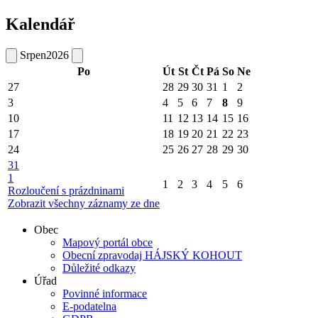
Kalendář
Srpen
2026
Po
Út
St
Čt
Pá
So
Ne
27
28
29
30
31
1
2
3
4
5
6
7
8
9
10
11
12
13
14
15
16
17
18
19
20
21
22
23
24
25
26
27
28
29
30
31
1
1
2
3
4
5
6
Rozloučení s prázdninami
Zobrazit všechny záznamy ze dne
Obec
Mapový portál obce
Obecní zpravodaj HÁJSKÝ KOHOUT
Důležité odkazy
Úřad
Povinné informace
E-podatelna