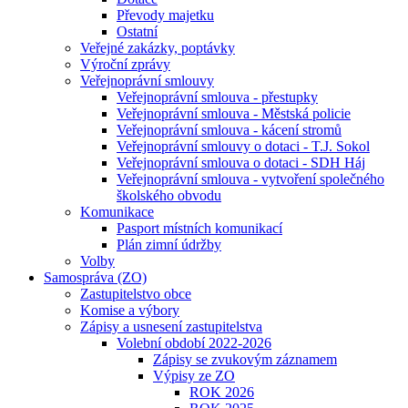
Převody majetku
Ostatní
Veřejné zakázky, poptávky
Výroční zprávy
Veřejnoprávní smlouvy
Veřejnoprávní smlouva - přestupky
Veřejnoprávní smlouva - Městská policie
Veřejnoprávní smlouva - kácení stromů
Veřejnoprávní smlouvy o dotaci - T.J. Sokol
Veřejnoprávní smlouva o dotaci - SDH Háj
Veřejnoprávní smlouva - vytvoření společného
školského obvodu
Komunikace
Pasport místních komunikací
Plán zimní údržby
Volby
Samospráva (ZO)
Zastupitelstvo obce
Komise a výbory
Zápisy a usnesení zastupitelstva
Volební období 2022-2026
Zápisy se zvukovým záznamem
Výpisy ze ZO
ROK 2026