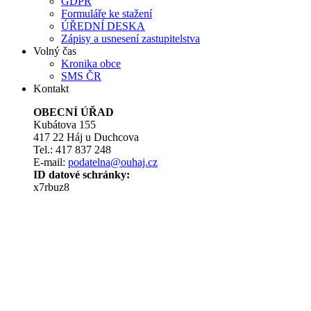
GDPR
Formuláře ke stažení
ÚŘEDNÍ DESKA
Zápisy a usnesení zastupitelstva
Volný čas
Kronika obce
SMS ČR
Kontakt
OBECNÍ ÚŘAD
Kubátova 155
417 22 Háj u Duchcova
Tel.: 417 837 248
E-mail:
podatelna@ouhaj.cz
ID datové schránky:
x7rbuz8