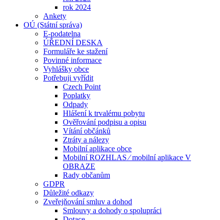
rok 2024
Ankety
OÚ (Státní správa)
E-podatelna
ÚŘEDNÍ DESKA
Formuláře ke stažení
Povinné informace
Vyhlášky obce
Potřebuji vyřídit
Czech Point
Poplatky
Odpady
Hlášení k trvalému pobytu
Ověřování podpisu a opisu
Vítání občánků
Ztráty a nálezy
Mobilní aplikace obce
Mobilní ROZHLAS ⁄ mobilní aplikace V
OBRAZE
Rady občanům
GDPR
Důležité odkazy
Zveřejňování smluv a dohod
Smlouvy a dohody o spolupráci
Dotace