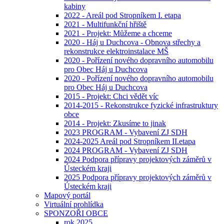
kabiny
2022 - Areál pod Stropníkem I. etapa
2021 - Multifunkční hřiště
2021 - Projekt: Můžeme a chceme
2020 - Háj u Duchcova - Obnova střechy a
rekonstrukce elektroinstalace MŠ
2020 - Pořízení nového dopravního automobilu
pro Obec Háj u Duchcova
2020 - Pořízení nového dopravního automobilu
pro Obec Háj u Duchcova
2015 - Projekt: Chci vědět víc
2014-2015 - Rekonstrukce fyzické infrastruktury
obce
2014 - Projekt: Zkusíme to jinak
2023 PROGRAM - Vybavení ZJ SDH
2024-2025 Areál pod Stropníkem II.etapa
2024 PROGRAM - Vybavení ZJ SDH
2024 Podpora přípravy projektových záměrů v
Ústeckém kraji
2025 Podpora přípravy projektových záměrů v
Ústeckém kraji
Mapový portál
Virtuální prohlídka
SPONZOŘI OBCE
rok 2025